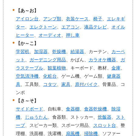
【あ～お】
アイロン台
、
アンプ類
、
衣装ケース
、
椅子
、
エレキギ
ター
、
エレクトーン
、
エアコン
、
液晶テレビ
、
オイル
ヒーター
、
オーディオ
、
押し車
【か～こ】
学習机
、
加湿器
、
乾燥機
、
給湯器
、カーテン、
カーペ
ット
、
ガーデニング用品
、かばん、
カラオケ機器
、
ガ
ラステーブル
、
観葉植物
、キーボード、教材、
金庫
、
空気清浄機
、
化粧台
、ゲーム機、ゲーム類、
健康器
具
、工具類、
コタツ
、
家具
、
原付バイク
、骨董品、コ
ンポ
【さ～そ】
サイドボード
、自転車、
食器棚
、
食器乾燥機
、
除湿
機
、
じゅうたん
、食器類、ストッカー、
炊飯器
、
スト
ーブ
、スピーカー類、スポーツ用品、
スロット台
、整
理棚、洗面棚、洗濯機、
扇風機
、
掃除機
、ソファー