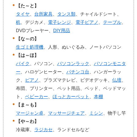
【た～と】
タイヤ
、
台所家具
、
タンス類
、チャイルドシート、
机
、デジカメ、
電子レンジ
、
電子ピアノ
、
テーブル
、
DVDプレーヤー、
DIY用品
【な～の】
生ゴミ処理機
、人形、ぬいぐるみ、ノートパソコン
【は～ほ】
バイク
、パソコン、
パソコンラック
、
パソコンモニタ
ー
、ハロゲンヒーター、
パチンコ台
、ハンガーラッ
ク、
ピアノ
、プラズマテレビ、ビデオデッキ、
仏壇
、
布団、プリンター、ペット用品、ベッド、ベッドマッ
ト、
ベビーカー
、
ほっとカーペット
、
本棚
【ま～も】
マージャン卓
、
マッサージチェア
、
ミシン
、物干し竿
【や～わ】
冷蔵庫、
ラジカセ
、ランドセルなど