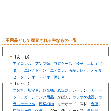
不用品として廃棄される主なもの一覧
【あ～お】
アイロン台
、
アンプ類
、
衣装ケース
、
椅子
、
エレキギ
ター
、
エレクトーン
、
エアコン
、
液晶テレビ
、
オイル
ヒーター
、
オーディオ
、
押し車
【か～こ】
学習机
、
加湿器
、
乾燥機
、
給湯器
、カーテン、
カーペ
ット
、
ガーデニング用品
、かばん、
カラオケ機器
、
ガ
ラステーブル
、
観葉植物
、キーボード、教材、
金庫
、
空気清浄機
、
化粧台
、ゲーム機、ゲーム類、
健康器