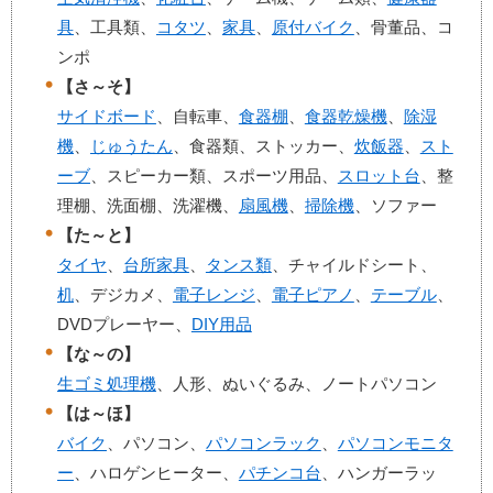
具
、工具類、
コタツ
、
家具
、
原付バイク
、骨董品、コ
ンポ
【さ～そ】
サイドボード
、自転車、
食器棚
、
食器乾燥機
、
除湿
機
、
じゅうたん
、食器類、ストッカー、
炊飯器
、
スト
ーブ
、スピーカー類、スポーツ用品、
スロット台
、整
理棚、洗面棚、洗濯機、
扇風機
、
掃除機
、ソファー
【た～と】
タイヤ
、
台所家具
、
タンス類
、チャイルドシート、
机
、デジカメ、
電子レンジ
、
電子ピアノ
、
テーブル
、
DVDプレーヤー、
DIY用品
【な～の】
生ゴミ処理機
、人形、ぬいぐるみ、ノートパソコン
【は～ほ】
バイク
、パソコン、
パソコンラック
、
パソコンモニタ
ー
、ハロゲンヒーター、
パチンコ台
、ハンガーラッ